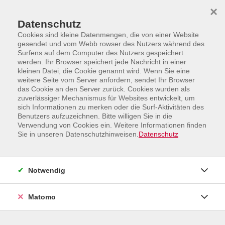
Skip to main content
Skip to page footer
×
Datenschutz
Cookies sind kleine Datenmengen, die von einer Website
gesendet und vom Webb rowser des Nutzers während des
Surfens auf dem Computer des Nutzers gespeichert
werden. Ihr Browser speichert jede Nachricht in einer
Übersicht unserer Dozent:innen
kleinen Datei, die Cookie genannt wird. Wenn Sie eine
weitere Seite vom Server anfordern, sendet Ihr Browser
das Cookie an den Server zurück. Cookies wurden als
zuverlässiger Mechanismus für Websites entwickelt, um
sich Informationen zu merken oder die Surf-Aktivitäten des
Dozent:innen A-Z
Benutzers aufzuzeichnen. Bitte willigen Sie in die
Verwendung von Cookies ein. Weitere Informationen finden
Sie in unseren Datenschutzhinweisen.
Datenschutz
B
D
E
F
G
H
J
K
L
M
N
Notwendig
O
P
R
S
T
U
V
W
Matomo
B