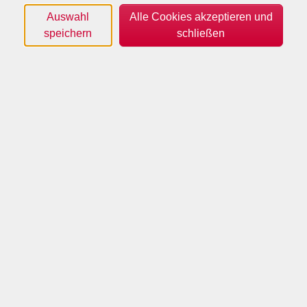
Natalja Bäcker
Auswahl
Alle Cookies akzeptieren und
Fehmi Behrami
speichern
schließen
Selvete Behrami
Magdalena Bernhardt
Michael Birkhan
Manuel Böing
Dieter Bomers-McKiernan
Nazife Bostanoglu
Susanne Botschen
Thorsten Bradt
Andreas Brand