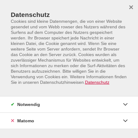
Skip to main content
Skip to page footer
×
Datenschutz
Cookies sind kleine Datenmengen, die von einer Website
gesendet und vom Webb rowser des Nutzers während des
Surfens auf dem Computer des Nutzers gespeichert
werden. Ihr Browser speichert jede Nachricht in einer
Übersicht unserer Dozent:innen
kleinen Datei, die Cookie genannt wird. Wenn Sie eine
weitere Seite vom Server anfordern, sendet Ihr Browser
das Cookie an den Server zurück. Cookies wurden als
zuverlässiger Mechanismus für Websites entwickelt, um
sich Informationen zu merken oder die Surf-Aktivitäten des
Dozent:innen A-Z
Benutzers aufzuzeichnen. Bitte willigen Sie in die
Verwendung von Cookies ein. Weitere Informationen finden
Damaris Mallach
Sie in unseren Datenschutzhinweisen.
Datenschutz
Filter
Notwendig
nur buchbare
nur beginnende
Matomo
Kurse (
4
)
Loading...