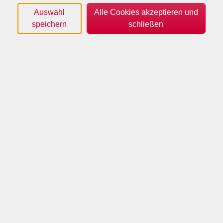
Auswahl
Alle Cookies akzeptieren und
Sortierung
speichern
schließen
Klangmeditation
Do .
06.08.2026
19:00
Uhr
Haus der Begegnung
Klangmeditation
Do .
03.09.2026
19:00
Uhr
Haus der Begegnung
Klangmeditation
Do .
12.11.2026
19:00
Uhr