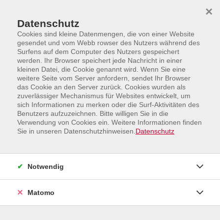
Skip to main content
Skip to page footer
×
Datenschutz
Cookies sind kleine Datenmengen, die von einer Website
gesendet und vom Webb rowser des Nutzers während des
Surfens auf dem Computer des Nutzers gespeichert
werden. Ihr Browser speichert jede Nachricht in einer
Loading...
kleinen Datei, die Cookie genannt wird. Wenn Sie eine
weitere Seite vom Server anfordern, sendet Ihr Browser
das Cookie an den Server zurück. Cookies wurden als
zuverlässiger Mechanismus für Websites entwickelt, um
sich Informationen zu merken oder die Surf-Aktivitäten des
Benutzers aufzuzeichnen. Bitte willigen Sie in die
Verwendung von Cookies ein. Weitere Informationen finden
Sie in unseren Datenschutzhinweisen.
Datenschutz
Programm
Mensch und Gesellschaft
Studienfahrten, Kultur und Kreativität
Notwendig
Ernährung, Sport und Gesundheitsbildung
Sprachen und Integration
Matomo
IT, Arbeit und Beruf
Angebote außerhalb Borkens + Online