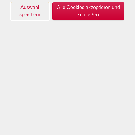
Auswahl
Alle Cookies akzeptieren und
speichern
schließen
VHS Borken
VHS Forum | Heidener Straße 88 | 46325 Borken
vhs@borken.de
Tel: 02861 939-238
Fax: 02861 939-62-238
Öffnungszeiten
Montag - Freitag
08:30–12:30 Uhr
Montag - Donnerstag
14:00–16:30 Uhr