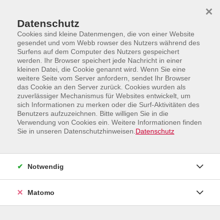
Skip to main content
Skip to page footer
×
Datenschutz
Cookies sind kleine Datenmengen, die von einer Website
gesendet und vom Webb rowser des Nutzers während des
Surfens auf dem Computer des Nutzers gespeichert
werden. Ihr Browser speichert jede Nachricht in einer
Übersicht unserer Dozent:innen
kleinen Datei, die Cookie genannt wird. Wenn Sie eine
weitere Seite vom Server anfordern, sendet Ihr Browser
das Cookie an den Server zurück. Cookies wurden als
zuverlässiger Mechanismus für Websites entwickelt, um
sich Informationen zu merken oder die Surf-Aktivitäten des
Dozent:innen A-Z
Benutzers aufzuzeichnen. Bitte willigen Sie in die
Verwendung von Cookies ein. Weitere Informationen finden
Sie in unseren Datenschutzhinweisen.
Datenschutz
Notwendig
Matomo