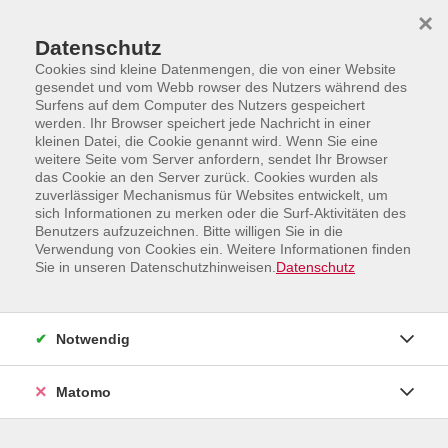
Skip to main content
Skip to page footer
×
Datenschutz
Cookies sind kleine Datenmengen, die von einer Website
gesendet und vom Webb rowser des Nutzers während des
Surfens auf dem Computer des Nutzers gespeichert
werden. Ihr Browser speichert jede Nachricht in einer
kleinen Datei, die Cookie genannt wird. Wenn Sie eine
weitere Seite vom Server anfordern, sendet Ihr Browser
Programm
das Cookie an den Server zurück. Cookies wurden als
Ernährung, Sport und Gesundheitsbildung
zuverlässiger Mechanismus für Websites entwickelt, um
sich Informationen zu merken oder die Surf-Aktivitäten des
Klangmeditation
Benutzers aufzuzeichnen. Bitte willigen Sie in die
Verwendung von Cookies ein. Weitere Informationen finden
Gönnen Sie sich eine Auszeit der besonderen Art!
Sie in unseren Datenschutzhinweisen.
Datenschutz
Lassen Sie Ihren Körper, Ihren Geist und Ihre Seele im
Einklang schwingen. Klänge verbinden den Menschen
seit Urzeiten mit sich selbst. Und was gibt es
Notwendig
schöneres als mit sich selber verbunden / mit sich
selber im Einklang zu sein?! Bei der Klangmeditation
Matomo
werden über einen längeren Zeitraum verschiedene
Klangschalen nacheinander angeschlagen. Die sanften