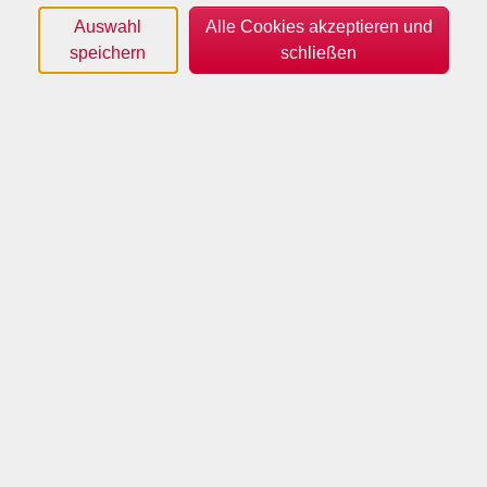
Töne der Klangschalen fördern Ruhe und Entspannung
Auswahl
Alle Cookies akzeptieren und
sowie allgemeines Wohlbefinden. Nach einer kurzen
speichern
schließen
Entspannungsphase und einer Fantasiereise erwarten
Sie anschließend die wohltuenden Klänge. Die dabei
erzeugten Schwingungen und Töne können Sie auf sich
wirken lassen. Hierdurch kann ein Zustand tiefer
Entspannung und Ruhe eintreten. Klangmeditation
dient dem Stressabbau und der Aktivierung der
Selbstheilungskräfte.
Bitte bringen Sie bequeme Kleidung, eine
Gymnastikmatte, eine Decke, ein kleines Kissen und
evtl. dicke Socken mit.
Termine
#
Termin