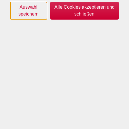
Originalauszüge aus literarischen Werken
Auswahl
Alle Cookies akzeptieren und
zusammenzufügen und diese in die plattdeutsche Sprache
speichern
schließen
zu übersetzen.
Ebenso übersetzte er Märchen der Brüder Grimm, die schon
in über 170 Sprachen erschienen sind, in die plattdeutsche
Sprache.
mehr anzeigen
Filter
Wochentage
Tageszeiten
Orte
Dozenten*innen