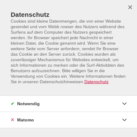
Skip to main content
Skip to page footer
×
Datenschutz
Cookies sind kleine Datenmengen, die von einer Website
gesendet und vom Webb rowser des Nutzers während des
Surfens auf dem Computer des Nutzers gespeichert
werden. Ihr Browser speichert jede Nachricht in einer
kleinen Datei, die Cookie genannt wird. Wenn Sie eine
weitere Seite vom Server anfordern, sendet Ihr Browser
das Cookie an den Server zurück. Cookies wurden als
Sprachen und Integration
zuverlässiger Mechanismus für Websites entwickelt, um
sich Informationen zu merken oder die Surf-Aktivitäten des
Münsterländer Platt - Plattdeutsch
Benutzers aufzuzeichnen. Bitte willigen Sie in die
Verwendung von Cookies ein. Weitere Informationen finden
Münsterländer Platt -
Sie in unseren Datenschutzhinweisen.
Datenschutz
Plattdeutsch
Das Westmünsterländer Platt – „Sandplatt“ - ist eine
Notwendig
Mundart der plattdeutschen Sprache.
Heinz Eming ist der Meinung, dass die plattdeutsche
Matomo
Sprache nicht nur für die Erzählung von oallen Döhnkes
geeignet ist. Er hat es gewagt, Inhaltsangaben und