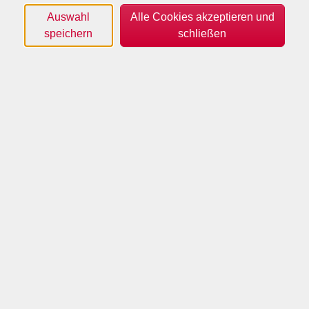
Auswahl
Alle Cookies akzeptieren und
Wochentage
speichern
schließen
Tageszeiten
Orte
Dozenten*innen
Zeitraum
nur buchbare
nur beginnende
Kurse (
0
)
Loading...
Sortierung