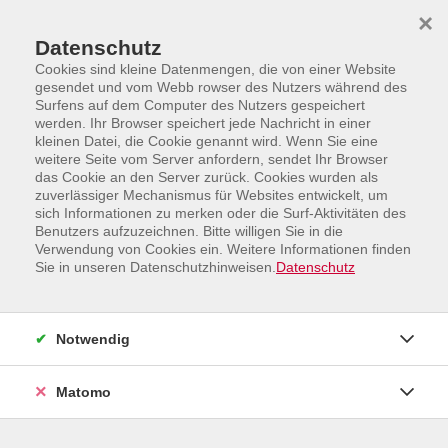
Skip to main content
Skip to page footer
×
Datenschutz
Cookies sind kleine Datenmengen, die von einer Website
gesendet und vom Webb rowser des Nutzers während des
Surfens auf dem Computer des Nutzers gespeichert
werden. Ihr Browser speichert jede Nachricht in einer
kleinen Datei, die Cookie genannt wird. Wenn Sie eine
weitere Seite vom Server anfordern, sendet Ihr Browser
das Cookie an den Server zurück. Cookies wurden als
Sprachen und Integration
Französisch
Niveau A2
zuverlässiger Mechanismus für Websites entwickelt, um
sich Informationen zu merken oder die Surf-Aktivitäten des
Niveau A2
Benutzers aufzuzeichnen. Bitte willigen Sie in die
Verwendung von Cookies ein. Weitere Informationen finden
Niveau A2:
Sie in unseren Datenschutzhinweisen.
Datenschutz
Sie besitzen Grundkenntnisse der französischen Sprache.
Notwendig
Matomo
Filter