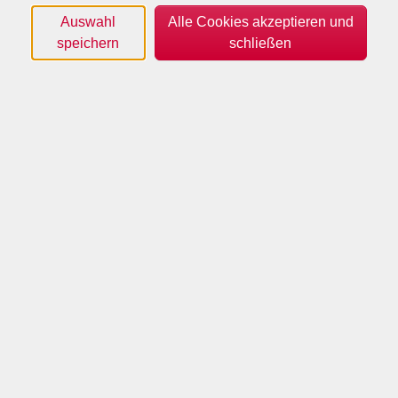
Auswahl
Alle Cookies akzeptieren und
speichern
schließen
Wochentage
Tageszeiten
Orte
Dozenten*innen
Zeitraum
nur buchbare
nur beginnende
Kurse (
0
)
Loading...
Sortierung