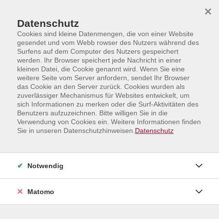
Skip to main content
Skip to page footer
×
Datenschutz
Cookies sind kleine Datenmengen, die von einer Website
gesendet und vom Webb rowser des Nutzers während des
Surfens auf dem Computer des Nutzers gespeichert
werden. Ihr Browser speichert jede Nachricht in einer
kleinen Datei, die Cookie genannt wird. Wenn Sie eine
weitere Seite vom Server anfordern, sendet Ihr Browser
das Cookie an den Server zurück. Cookies wurden als
Sprachen und Integration
Chinesisch
Niveau A1
zuverlässiger Mechanismus für Websites entwickelt, um
sich Informationen zu merken oder die Surf-Aktivitäten des
Niveau A1
Benutzers aufzuzeichnen. Bitte willigen Sie in die
Verwendung von Cookies ein. Weitere Informationen finden
Niveau A1
Sie in unseren Datenschutzhinweisen.
Datenschutz
Sie besitzen keinerlei oder nur sehr geringe Vorkenntnisse
der chinesischen Sprache.
Notwendig
Matomo
Filter