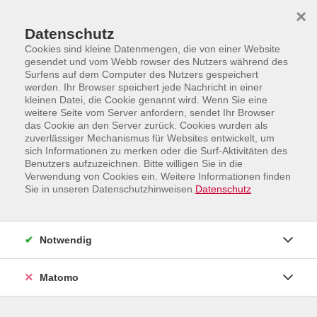
Skip to main content
Skip to page footer
×
Datenschutz
Cookies sind kleine Datenmengen, die von einer Website
gesendet und vom Webb rowser des Nutzers während des
Surfens auf dem Computer des Nutzers gespeichert
werden. Ihr Browser speichert jede Nachricht in einer
kleinen Datei, die Cookie genannt wird. Wenn Sie eine
weitere Seite vom Server anfordern, sendet Ihr Browser
Programm
das Cookie an den Server zurück. Cookies wurden als
Ernährung, Sport und Gesundheitsbildung
Yoga
zuverlässiger Mechanismus für Websites entwickelt, um
sich Informationen zu merken oder die Surf-Aktivitäten des
Yin-Yoga - Reset für Körper und Geist
Benutzers aufzuzeichnen. Bitte willigen Sie in die
Verwendung von Cookies ein. Weitere Informationen finden
Wirf den Stress aus dem Alltag und tauche ein in die
Sie in unseren Datenschutzhinweisen.
Datenschutz
beruhigende Welt des Yin Yoga. Diese meditative Praxis
ist dein persönlicher Slow-Motion-Modus, um bewusst
zu entschleunigen und neue Energie zu tanken. Die
Notwendig
Positionen werden für etwa 3 bis 5 Minuten gehalten,
sodass Faszien, Bindegewebe und Gelenke sanft
Matomo
gedehnt und mobilisiert werden können. Gleichzeitig
beruhigt sich das Nervensystem und der Geist kommt