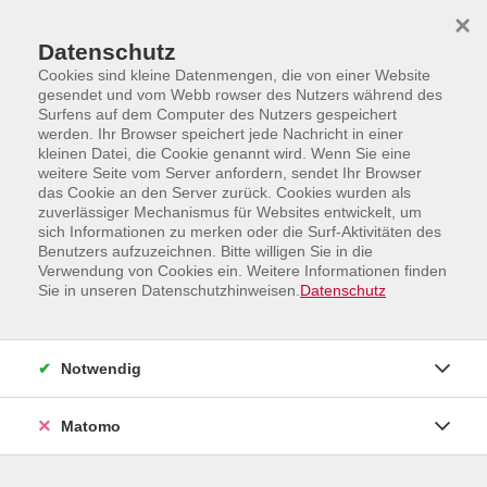
Skip to main content
Skip to page footer
×
Datenschutz
Cookies sind kleine Datenmengen, die von einer Website
gesendet und vom Webb rowser des Nutzers während des
Surfens auf dem Computer des Nutzers gespeichert
werden. Ihr Browser speichert jede Nachricht in einer
kleinen Datei, die Cookie genannt wird. Wenn Sie eine
weitere Seite vom Server anfordern, sendet Ihr Browser
das Cookie an den Server zurück. Cookies wurden als
zuverlässiger Mechanismus für Websites entwickelt, um
sich Informationen zu merken oder die Surf-Aktivitäten des
Mensch und Gesellschaft
Kulturperle Niederlande
Benutzers aufzuzeichnen. Bitte willigen Sie in die
Kulturperle Niederlande
Verwendung von Cookies ein. Weitere Informationen finden
Sie in unseren Datenschutzhinweisen.
Datenschutz
Filter
Notwendig
Wochentage
Matomo
Tageszeiten