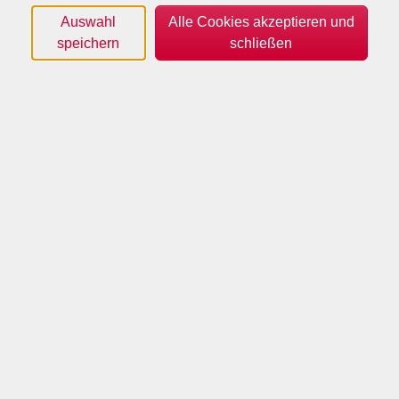
Auswahl
Alle Cookies akzeptieren und
Orte
speichern
schließen
Dozenten*innen
Zeitraum
nur buchbare
nur beginnende
Kurse (
0
)
Loading...
Sortierung
Programm