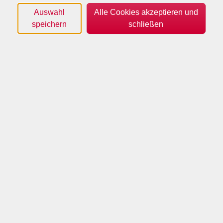
Tageszeiten
Auswahl
Alle Cookies akzeptieren und
speichern
schließen
Orte
Dozenten*innen
Zeitraum
nur buchbare
nur beginnende
Kurse (
0
)
Loading...
Sortierung
Programm