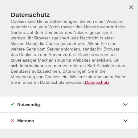
Skip to main content
Skip to page footer
×
Datenschutz
Cookies sind kleine Datenmengen, die von einer Website
gesendet und vom Webb rowser des Nutzers während des
Surfens auf dem Computer des Nutzers gespeichert
werden. Ihr Browser speichert jede Nachricht in einer
kleinen Datei, die Cookie genannt wird. Wenn Sie eine
weitere Seite vom Server anfordern, sendet Ihr Browser
das Cookie an den Server zurück. Cookies wurden als
zuverlässiger Mechanismus für Websites entwickelt, um
sich Informationen zu merken oder die Surf-Aktivitäten des
Benutzers aufzuzeichnen. Bitte willigen Sie in die
IT, Arbeit und Beruf
Existenzgründung
Verwendung von Cookies ein. Weitere Informationen finden
Sie in unseren Datenschutzhinweisen.
Datenschutz
Existenzgründung
Filter
Notwendig
Matomo
Wochentage