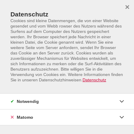
Skip to main content
Skip to page footer
×
Datenschutz
Cookies sind kleine Datenmengen, die von einer Website
gesendet und vom Webb rowser des Nutzers während des
Surfens auf dem Computer des Nutzers gespeichert
werden. Ihr Browser speichert jede Nachricht in einer
Übersicht unserer Dozent:innen
kleinen Datei, die Cookie genannt wird. Wenn Sie eine
weitere Seite vom Server anfordern, sendet Ihr Browser
das Cookie an den Server zurück. Cookies wurden als
zuverlässiger Mechanismus für Websites entwickelt, um
sich Informationen zu merken oder die Surf-Aktivitäten des
Dozent:innen A-Z
Benutzers aufzuzeichnen. Bitte willigen Sie in die
Verwendung von Cookies ein. Weitere Informationen finden
Sie in unseren Datenschutzhinweisen.
Datenschutz
Notwendig
Matomo