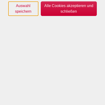
Auswahl
Alle Cookies akzeptieren und
speichern
schließen
(c) VHS Borken
« Révisons, approfondissons et parlons français avec
plaisir ! »
Sie verfügen bereits über solide Französischkenntnisse
auf dem Niveau B1/B2 und möchten diese auffrischen,
festigen und erweitern? In diesem Kurs wiederholen
wir wichtige grammatische Strukturen, vertiefen den
Wortschatz und trainieren das Hörverstehen sowie die
mündliche Kommunikation anhand
abwechslungsreicher und aktueller Themen. Durch
praxisnahe Übungen gewinnen Sie mehr Sicherheit im
freien Sprechen und verbessern Ihre
Ausdrucksfähigkeit. Der Kurs richtet sich an Lernende,