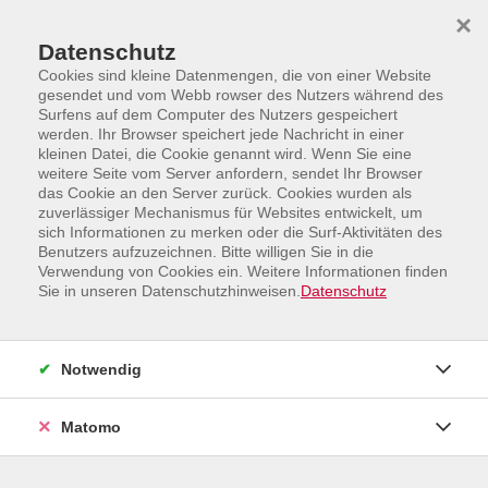
Skip to main content
Skip to page footer
×
Datenschutz
Cookies sind kleine Datenmengen, die von einer Website
gesendet und vom Webb rowser des Nutzers während des
Surfens auf dem Computer des Nutzers gespeichert
werden. Ihr Browser speichert jede Nachricht in einer
kleinen Datei, die Cookie genannt wird. Wenn Sie eine
weitere Seite vom Server anfordern, sendet Ihr Browser
Programm
Sprachen und Integration
das Cookie an den Server zurück. Cookies wurden als
Französisch
Niveau B1
zuverlässiger Mechanismus für Websites entwickelt, um
sich Informationen zu merken oder die Surf-Aktivitäten des
Französisch: Cours de révision et
Benutzers aufzuzeichnen. Bitte willigen Sie in die
approfondissement
Verwendung von Cookies ein. Weitere Informationen finden
Sie in unseren Datenschutzhinweisen.
Datenschutz
Wiederholungs- und Vertiefungskurs - Niveau
B2/B1
Notwendig
Matomo