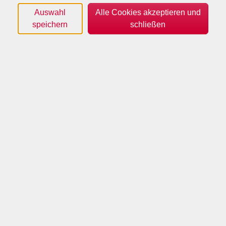
Auswahl
Alle Cookies akzeptieren und
speichern
schließen
(c) VHS Borken
Wir frischen unsere Englischkenntnisse in
angemessenem Tempo und mit Spaß an der Sprache
auf.
Begonnen wird im Lehrwerk "Let's Enjoy English A2.1,
Klett-Verlag" mit Lektion 8.
Sofern Sie schon Grundkenntnisse der englischen
Sprache mitbringen, können die ersten Lektionen des
Lehrwerkes in der Regel vor Kursbeginn problemlos
eigenständig erarbeitet werden.
Termine
#
Termin