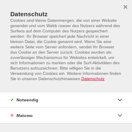
Skip to main content
Skip to page footer
×
Datenschutz
Cookies sind kleine Datenmengen, die von einer Website
gesendet und vom Webb rowser des Nutzers während des
Surfens auf dem Computer des Nutzers gespeichert
werden. Ihr Browser speichert jede Nachricht in einer
kleinen Datei, die Cookie genannt wird. Wenn Sie eine
weitere Seite vom Server anfordern, sendet Ihr Browser
Programm
Sprachen und Integration
das Cookie an den Server zurück. Cookies wurden als
Englisch
zuverlässiger Mechanismus für Websites entwickelt, um
sich Informationen zu merken oder die Surf-Aktivitäten des
A2 Englisch-Starter für Teilnehmende
Benutzers aufzuzeichnen. Bitte willigen Sie in die
mit Grundkenntnissen
Verwendung von Cookies ein. Weitere Informationen finden
Sie in unseren Datenschutzhinweisen.
Datenschutz
Notwendig
Matomo