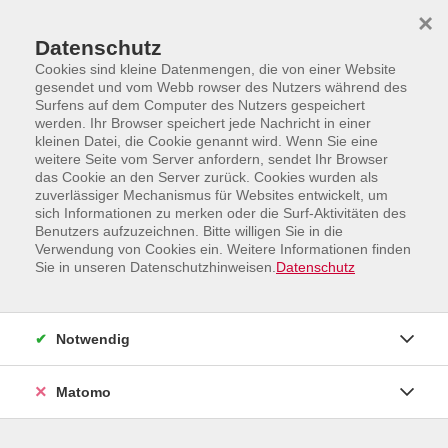
Skip to main content
Skip to page footer
×
Datenschutz
Cookies sind kleine Datenmengen, die von einer Website
gesendet und vom Webb rowser des Nutzers während des
Surfens auf dem Computer des Nutzers gespeichert
werden. Ihr Browser speichert jede Nachricht in einer
kleinen Datei, die Cookie genannt wird. Wenn Sie eine
weitere Seite vom Server anfordern, sendet Ihr Browser
Programm
Sprachen und Integration
das Cookie an den Server zurück. Cookies wurden als
Englisch
zuverlässiger Mechanismus für Websites entwickelt, um
sich Informationen zu merken oder die Surf-Aktivitäten des
A2.2/B1.1 Englisch für Teilnehmende
Benutzers aufzuzeichnen. Bitte willigen Sie in die
mit Vorkenntnissen
Verwendung von Cookies ein. Weitere Informationen finden
Sie in unseren Datenschutzhinweisen.
Datenschutz
Notwendig
Matomo