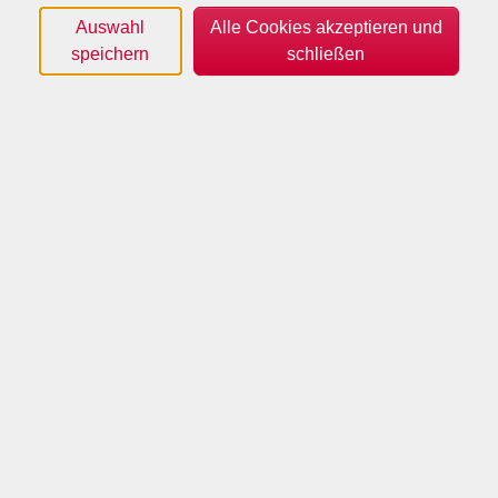
Auswahl
Alle Cookies akzeptieren und
speichern
schließen
(c) VHS Borken
Dieser Kurs richtet sich an Teilnehmer, die sich sicher
und selbstverständlicher in der englischen Sprache
unterhalten wollen - nicht nur im Urlaub, sondern auch
im Alltag und im Beruf.
Den Wortschatz erweitern, ggflls. Grammatik
wiederholen, seine Meinung sagen können und von
Erlebnissen und Erfahrungen erzählen, dies freier und
ungehemmter tun zu können, das ist das Ziel.
Im Unterricht wird mit dem Lehrwerk "National
Geographic Learning, Life - Second Edition, Student's
Book and Workbook, Pre-Intermediate, Split B, ISBN
978-1-337-28583-4" gearbeitet; begonnen wird mit
Unit 8.