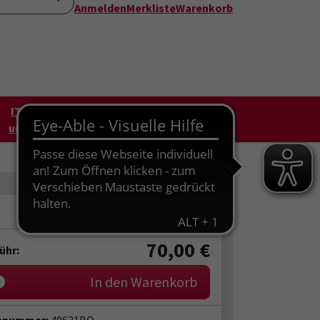
Anmelden
Merkliste
Warenkorb
IT, Arbeit
Angebote außerhalb
und Beruf
Borkens + Online
70,00
€
ühr:
In den Warenkorb