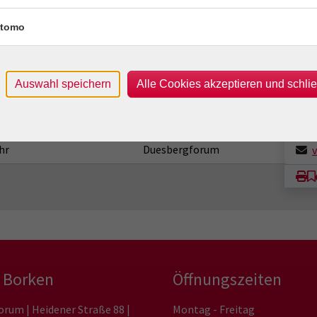
Due
hr
Duesbergforum
Dues
tomo
hr
Duesbergforum
463
217
hr
Duesbergforum
Kon
Auswahl speichern
Alle Cookies akzeptieren und schli
hr
Duesbergforum
Frag
Mar
hr
Duesbergforum
hr
Duesbergforum
 Borken
Öffnungszeiten
orum | Heidener Straße 88 |
Montag - Freitag