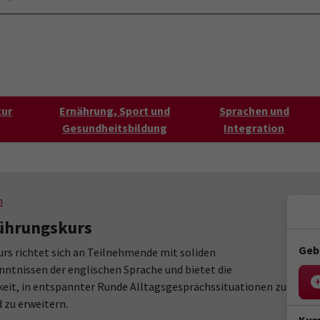
ontaktformular
Aktuelles
s"
tur
Ernährung, Sport und
Sprachen und
Gesundheitsbildung
Integration
n
führungskurs
Geb
urs richtet sich an Teilnehmende mit soliden
ntnissen der englischen Sprache und bietet die
eit, in entspannter Runde Alltagsgesprächssituationen zu
 zu erweitern.