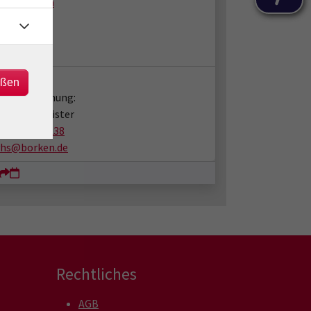
sbergforum
bergstr. 16
25 Borken
takt:
eßen
en zur Buchung:
tin Rentmeister
02861/939-238
vhs@borken.de
Rechtliches
AGB