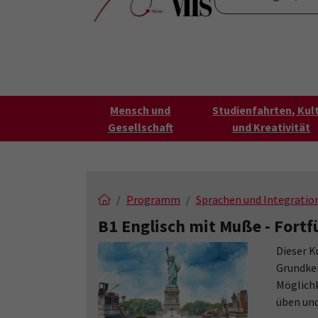
Skip to main content
Skip to page footer
Startseite
Über uns
VHS FilmForum
K
Submenu for "Über un
Mensch und
Studienfahrten, Kul
Gesellschaft
und Kreativität
Programm
Sprachen und Integratio
B1 Englisch mit Muße - Fort
Dieser K
Grundken
Möglichk
üben und