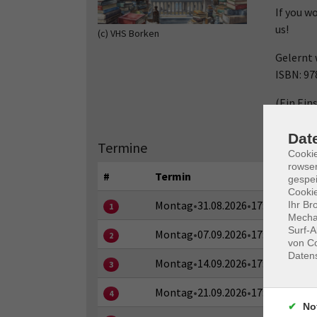
If you w
us!
(c) VHS Borken
Gelernt 
ISBN: 97
(Ein Ein
vorherig
Dat
Termine
Cooki
rowse
#
Termin
gespei
Cookie
Montag
•
31.08.2026
•
17:30–19:00 U
Ihr Br
1
Mechan
Surf-A
Montag
•
07.09.2026
•
17:30–19:00 U
2
von Co
Daten
Montag
•
14.09.2026
•
17:30–19:00 U
3
Montag
•
21.09.2026
•
17:30–19:00 U
4
No