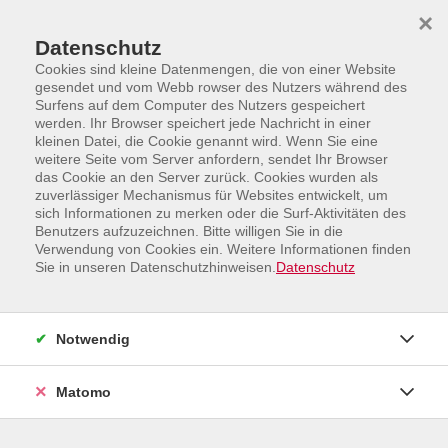
Skip to main content
Skip to page footer
×
Datenschutz
Cookies sind kleine Datenmengen, die von einer Website
gesendet und vom Webb rowser des Nutzers während des
Surfens auf dem Computer des Nutzers gespeichert
werden. Ihr Browser speichert jede Nachricht in einer
kleinen Datei, die Cookie genannt wird. Wenn Sie eine
weitere Seite vom Server anfordern, sendet Ihr Browser
Programm
Mensch und Gesellschaft
das Cookie an den Server zurück. Cookies wurden als
zuverlässiger Mechanismus für Websites entwickelt, um
Pilzwelten - Eine Wanderung
sich Informationen zu merken oder die Surf-Aktivitäten des
Heimische Pilze kennenlernen
Benutzers aufzuzeichnen. Bitte willigen Sie in die
Verwendung von Cookies ein. Weitere Informationen finden
Die Pilzwanderung über drei Stunden ist besonders für
Sie in unseren Datenschutzhinweisen.
Datenschutz
Unerfahrene geeignet und vermittelt Grundkenntnisse
beim Pilze sammeln. Sollen z. B. die Pilze
abgeschnitten oder abgedreht werden? Den
Notwendig
Teilnehmenden wird auch Literatur zum Thema Pilze
vorgestellt. Pilze sind nicht nur zum Essen geeignet,
Matomo
sondern aus Pilzen kann man viel Interessantes
machen.