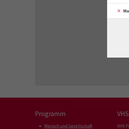
Ma
Programm
VHS
Mensch und Gesellschaft
VHS F