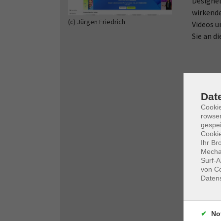
Designel
wirkende
(c) Jürgen Friedrich
Videos u
Sie an d
Dat
Cooki
rowse
gespei
Cookie
Ihr Br
Mechan
Surf-A
von Co
Daten
No