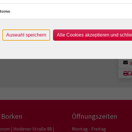
VHS
Heid
tomo
463
Com
Kon
Auswahl speichern
Alle Cookies akzeptieren und schli
Frag
Jürg
 Borken
Öffnungszeiten
orum | Heidener Straße 88 |
Montag - Freitag