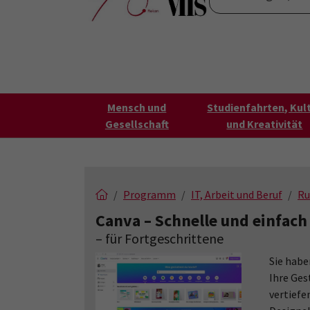
Skip to main content
Skip to page footer
Startseite
Über uns
VHS FilmForum
K
Submenu for "Über un
Mensch und
Studienfahrten, Kul
Gesellschaft
und Kreativität
Programm
IT, Arbeit und Beruf
Ru
Canva – Schnelle und einfach 
– für Fortgeschrittene
Sie habe
Ihre Ges
vertiefe