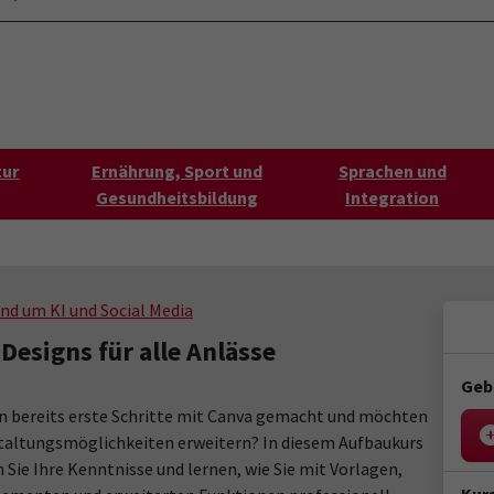
ontaktformular
Aktuelles
s"
tur
Ernährung, Sport und
Sprachen und
Gesundheitsbildung
Integration
nd um KI und Social Media
Designs für alle Anlässe
Geb
n bereits erste Schritte mit Canva gemacht und möchten
taltungsmöglichkeiten erweitern? In diesem Aufbaukurs
n Sie Ihre Kenntnisse und lernen, wie Sie mit Vorlagen,