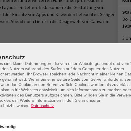
Kur
ementen und erweiterten Funktionen professionell
 Layouts erstellen. Insbesondere die Gestaltung von
Star
nd der Einsatz von Apps und KI werden beleuchtet. Steigen
Do. 
iesem Abend noch tiefer in die Designwelt von Canva ein.
19:0
3 Un
Anm
enschutz
Plä
es sind kleine Datenmengen, die von einer Website gesendet und vo
r des Nutzers während des Surfens auf dem Computer des Nutzers
Doz
chert werden. Ihr Browser speichert jede Nachricht in einer kleinen Dat
 genannt wird. Wenn Sie eine weitere Seite vom Server anfordern, se
owser das Cookie an den Server zurück. Cookies wurden als zuverlässi
ismus für Websites entwickelt, um sich Informationen zu merken oder
ktivitäten des Benutzers aufzuzeichnen. Bitte willigen Sie in die Verwe
okies ein. Weitere Informationen finden Sie in unseren
schutzhinweisen.
Datenschutz
Gesc
Ver
twendig