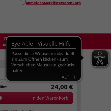
Anmelden
Merkliste
Warenkorb
IT, Arbeit
Angebote außerhalb
und Beruf
Borkens + Online
24,00
€
ühr:
In den Warenkorb