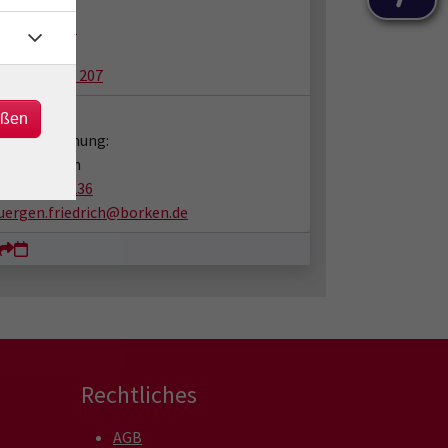
 Forum
ener Str. 88
25 Borken
puterraum 207
takt:
eßen
en zur Buchung:
en Friedrich
02861/939-236
juergen.friedrich@borken.de
Rechtliches
AGB