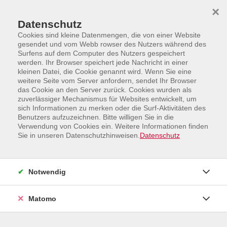
Skip to main content
Skip to page footer
×
Datenschutz
Cookies sind kleine Datenmengen, die von einer Website
gesendet und vom Webb rowser des Nutzers während des
Surfens auf dem Computer des Nutzers gespeichert
werden. Ihr Browser speichert jede Nachricht in einer
kleinen Datei, die Cookie genannt wird. Wenn Sie eine
weitere Seite vom Server anfordern, sendet Ihr Browser
Programm
das Cookie an den Server zurück. Cookies wurden als
Ernährung, Sport und Gesundheitsbildung
zuverlässiger Mechanismus für Websites entwickelt, um
Wassergewöhnung für Babys und Kleinkinder,
sich Informationen zu merken oder die Surf-Aktivitäten des
Benutzers aufzuzeichnen. Bitte willigen Sie in die
Wassergymnastik
Verwendung von Cookies ein. Weitere Informationen finden
Sie in unseren Datenschutzhinweisen.
Datenschutz
Wassergymnastik
Wassergymnastik ist ein Bewegungstraining im
Wasser und beinhaltet Übungen mit und ohne
Notwendig
Hilfsmittel. Die Kraft- und Koordinationsübungen
schonen aufgrund des Auftriebs des Wassers die
Matomo
Gelenke, die Sehnen und den Rücken und kräftigen die
Muskulatur sowie das Herz-Kreislaufsystem.