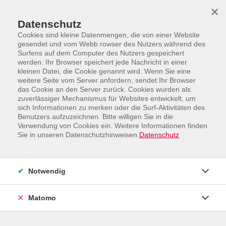
Skip to main content
Skip to page footer
×
Datenschutz
Cookies sind kleine Datenmengen, die von einer Website
gesendet und vom Webb rowser des Nutzers während des
Surfens auf dem Computer des Nutzers gespeichert
werden. Ihr Browser speichert jede Nachricht in einer
kleinen Datei, die Cookie genannt wird. Wenn Sie eine
weitere Seite vom Server anfordern, sendet Ihr Browser
Programm
das Cookie an den Server zurück. Cookies wurden als
Angebote außerhalb Borkens und Online-Angebote
zuverlässiger Mechanismus für Websites entwickelt, um
Online-Angebote
sich Informationen zu merken oder die Surf-Aktivitäten des
Benutzers aufzuzeichnen. Bitte willigen Sie in die
WebVortrag: Stress & Ernährung: Der
Verwendung von Cookies ein. Weitere Informationen finden
Sie in unseren Datenschutzhinweisen.
Datenschutz
Einfluss von Stresshormonen
Notwendig
Matomo