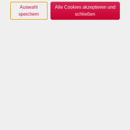
Auswahl
Alle Cookies akzeptieren und
speichern
schließen
(c) VHS Borken - KI generiert
Stress & Ernährung: Der Einfluss von Stresshormonen
auf Hunger & Verdauung:
Stress und Ernährung sind eng miteinander verknüpft.
Doch warum greifen wir unter Stress häufiger zu
ungesunden Snacks? Und wie beeinflussen
Stresshormone wie Cortisol und Adrenalin unseren
Stoffwechsel, die Verdauung und das Hungergefühl? In
diesem Vortrag erfahren Sie die wissenschaftlichen
Zusammenhänge und erhalten praxisnahe Tipps, um
Stress und emotionales Essen besser zu regulieren. Sie
erfahren, welche Nahrungsmittel helfen, den Körper
in Balance zu bringen, und welche Strategien
langfristig für mehr Wohlbefinden sorgen. Der Vortrag