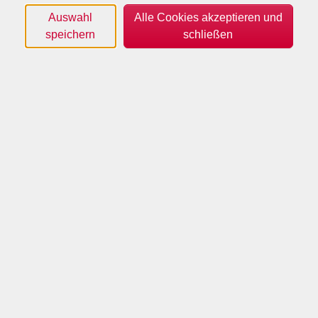
Auswahl
Alle Cookies akzeptieren und
speichern
schließen
(c) VHS Borken - KI generiert
Harninkontinenz wird von den Betroffenen gerne als
"Blasenschwäche" bezeichnet und damit beschönigt,
da es sich immer noch um eines der größten
Tabuthemen der Gesellschaft handelt. In Deutschland
sind davon 9 - 10 Millionen Menschen betroffen, bei
hoher Dunkelziffer. Häufig wird die Erkrankung aus
Scham verschwiegen. Der Referent möchte das Thema
Harninkontinenz aus der Tabuzone herausholen und
den Betroffenen vermitteln, dass dieses Leiden kein
unausweichliches Schicksal, sondern eine gut
therapierbare Erkrankung ist.
Dozent: Prof. Dr. med. Markus Hübner