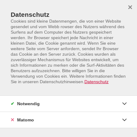
Skip to main content
Skip to page footer
×
Datenschutz
Cookies sind kleine Datenmengen, die von einer Website
gesendet und vom Webb rowser des Nutzers während des
Surfens auf dem Computer des Nutzers gespeichert
werden. Ihr Browser speichert jede Nachricht in einer
kleinen Datei, die Cookie genannt wird. Wenn Sie eine
weitere Seite vom Server anfordern, sendet Ihr Browser
Programm
das Cookie an den Server zurück. Cookies wurden als
Angebote außerhalb Borkens und Online-Angebote
zuverlässiger Mechanismus für Websites entwickelt, um
Online-Angebote
sich Informationen zu merken oder die Surf-Aktivitäten des
Benutzers aufzuzeichnen. Bitte willigen Sie in die
WebVortrag: Harninkontinenz
Verwendung von Cookies ein. Weitere Informationen finden
Sie in unseren Datenschutzhinweisen.
Datenschutz
Notwendig
Matomo