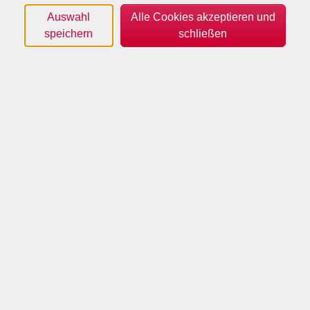
In diesem Kurs lernen Sie die Grammatik intensiv mit
Auswahl
Alle Cookies akzeptieren und
Übungen und viel Spaß!
speichern
schließen
Eine Teilnahme am vorherigen Kurs B1 ist nicht
erforderlich, sofern die notwendigen
Sprachkenntnisse vorliegen oder eigenständig
erarbeitet werden.
Bitte bringen Sie folgende Materialien mit: ein
Schreibheft, ein Bleistift, ein Radiergummi und das
Buch: Pluspunkt Deutsch - Leben in Deutschland, B1,
allgemeine Ausgabe, Arbeits- und Kursbuch im Paket,
ISBN 978-3-06-120769-4, Cornelsen Verlag.
Termine
#
Termin
Mittwoch
12.08.2026
16:15–18:30 Uhr
1