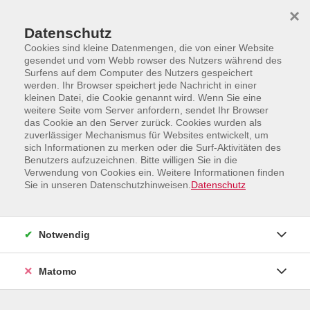
Skip to main content
Skip to page footer
×
Datenschutz
Cookies sind kleine Datenmengen, die von einer Website
gesendet und vom Webb rowser des Nutzers während des
Surfens auf dem Computer des Nutzers gespeichert
werden. Ihr Browser speichert jede Nachricht in einer
kleinen Datei, die Cookie genannt wird. Wenn Sie eine
weitere Seite vom Server anfordern, sendet Ihr Browser
Programm
Sprachen und Integration
das Cookie an den Server zurück. Cookies wurden als
Deutsch als Fremdsprache
B1
zuverlässiger Mechanismus für Websites entwickelt, um
sich Informationen zu merken oder die Surf-Aktivitäten des
B1.2 Deutsch als Fremdsprache – mit
Benutzers aufzuzeichnen. Bitte willigen Sie in die
vertieften Grundkenntnissen
Verwendung von Cookies ein. Weitere Informationen finden
Sie in unseren Datenschutzhinweisen.
Datenschutz
Dieser Deutschkurs richtet sich an Lernende mit guten
Vorkenntnissen, die Deutsch als Zweitsprache auf der
Niveaustufe B1.2 lernen möchten und bereits in
Notwendig
Deutschland leben oder sich auf das Leben in
Deutschland vorbereiten möchten.
Matomo
Der Kurs beginnt mit der Lektion 7 im Lehrbuch.