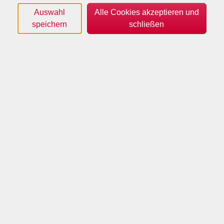
Auswahl
Alle Cookies akzeptieren und
speichern
schließen
(c) Jürgen Friedrich
Sie haben bereits erste Schritte mit Canva gemacht
und möchten Ihre Gestaltungsmöglichkeiten
erweitern? In diesem Aufbaukurs vertiefen Sie Ihre
Kenntnisse und lernen, wie Sie mit Vorlagen,
Designelementen und erweiterten Funktionen
professionell wirkende Layouts erstellen.
Insbesondere die Gestaltung von Videos und der
Einsatz von Apps und KI werden beleuchtet. Steigen
Sie an diesem Abend noch tiefer in die Designwelt von
Canva ein.
24,00
€
Gebühr: