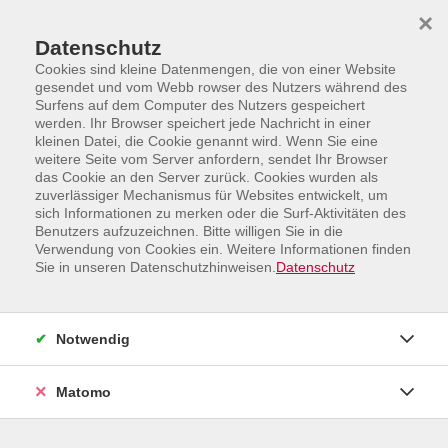
Skip to main content
Skip to page footer
×
Datenschutz
Cookies sind kleine Datenmengen, die von einer Website
gesendet und vom Webb rowser des Nutzers während des
Surfens auf dem Computer des Nutzers gespeichert
werden. Ihr Browser speichert jede Nachricht in einer
kleinen Datei, die Cookie genannt wird. Wenn Sie eine
weitere Seite vom Server anfordern, sendet Ihr Browser
Programm
IT, Arbeit und Beruf
das Cookie an den Server zurück. Cookies wurden als
Rund um KI und Social Media
zuverlässiger Mechanismus für Websites entwickelt, um
sich Informationen zu merken oder die Surf-Aktivitäten des
Canva – Schnelle und einfach Designs
Benutzers aufzuzeichnen. Bitte willigen Sie in die
für alle Anlässe
Verwendung von Cookies ein. Weitere Informationen finden
Sie in unseren Datenschutzhinweisen.
Datenschutz
– für Fortgeschrittene
Notwendig
Matomo