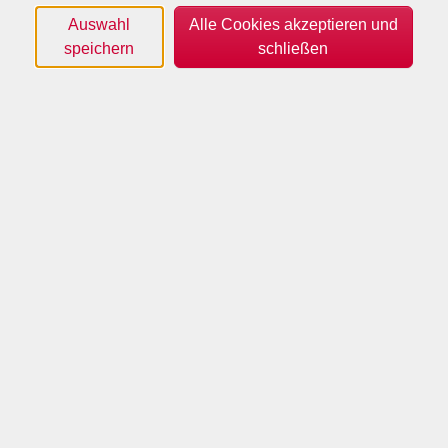
Auswahl
Alle Cookies akzeptieren und
speichern
schließen
© Edwin Thesing - Beispiel für im Kurs machbar
Im Rahmen dieses Kurses bekommen die
Teilnehmenden die Möglichkeit, aus einer Auswahl von
Vorlagen eigene Skulpturen auf Eichenpfählen zu
fertigen. Etwas Erfahrenere können aber auch
durchaus eigene Ideen umsetzen. Dazu stehen
Plasmaschneider, Amboss, Flex und Schweißgerät zur
Verfügung. Der Dozent Edwin Thesing ist durch und
durch Handwerker aus Leidenschaft, der seinen Beruf
um den Bereich der Skulpturen aus Metall erweitert
hat. Im Rahmen diverser Kunstausstellungen finden
seine Kunstwerke mittlerweile auch über den lokalen
Raum hinaus Beachtung. Der Kurs startet in häuslicher
Atmosphäre zur Klärung der individuellen
Zielvorstellungen der Teilnehmenden, bevor es in die