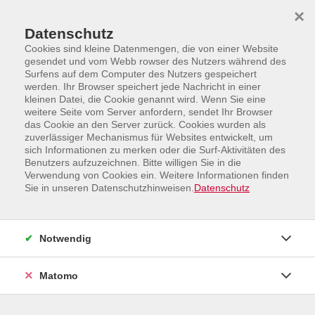
Skip to main content
Skip to page footer
×
Datenschutz
Cookies sind kleine Datenmengen, die von einer Website
gesendet und vom Webb rowser des Nutzers während des
Surfens auf dem Computer des Nutzers gespeichert
werden. Ihr Browser speichert jede Nachricht in einer
kleinen Datei, die Cookie genannt wird. Wenn Sie eine
weitere Seite vom Server anfordern, sendet Ihr Browser
Programm
das Cookie an den Server zurück. Cookies wurden als
Studienfahrten, Kultur und Kreativität
zuverlässiger Mechanismus für Websites entwickelt, um
Skulpturen für Haus und Garten
sich Informationen zu merken oder die Surf-Aktivitäten des
Benutzers aufzuzeichnen. Bitte willigen Sie in die
Kleine Kunstwerke aus Metall:
Verwendung von Cookies ein. Weitere Informationen finden
Sie in unseren Datenschutzhinweisen.
Datenschutz
Skulpturen für den Garten
Notwendig
Matomo