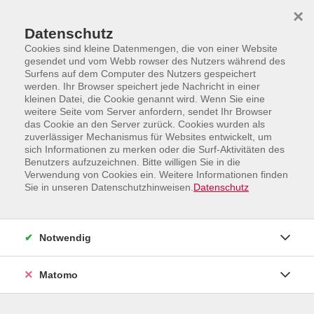
Skip to main content
Skip to page footer
×
Datenschutz
Cookies sind kleine Datenmengen, die von einer Website
gesendet und vom Webb rowser des Nutzers während des
Surfens auf dem Computer des Nutzers gespeichert
werden. Ihr Browser speichert jede Nachricht in einer
kleinen Datei, die Cookie genannt wird. Wenn Sie eine
weitere Seite vom Server anfordern, sendet Ihr Browser
Programm
IT, Arbeit und Beruf
Lehrgänge
das Cookie an den Server zurück. Cookies wurden als
zuverlässiger Mechanismus für Websites entwickelt, um
Ausbildung in Mediation 2026 /2027
sich Informationen zu merken oder die Surf-Aktivitäten des
Benutzers aufzuzeichnen. Bitte willigen Sie in die
Block 1 Definition und Merkmale der Mediation,
Verwendung von Cookies ein. Weitere Informationen finden
18.09.2026 - 20.09.2026
Sie in unseren Datenschutzhinweisen.
Datenschutz
Block 2 Struktur und Kommunikationstechniken,
09.10.2026 - 11.10.2026
Notwendig
Block 3 Gewaltfreie Kommunikation in der Mediation,
06.11.2026 - 08.11.2026
Matomo
Block 4 Mediation in familiären Kontexten sowie