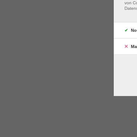
von Co
Daten
No
Ma