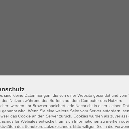
enschutz
es sind kleine Datenmengen, die von einer Website gesendet und vo
r des Nutzers während des Surfens auf dem Computer des Nutzers
chert werden. Ihr Browser speichert jede Nachricht in einer kleinen Dat
 genannt wird. Wenn Sie eine weitere Seite vom Server anfordern, se
owser das Cookie an den Server zurück. Cookies wurden als zuverlässi
ismus für Websites entwickelt, um sich Informationen zu merken oder
ktivitäten des Benutzers aufzuzeichnen. Bitte willigen Sie in die Verwe