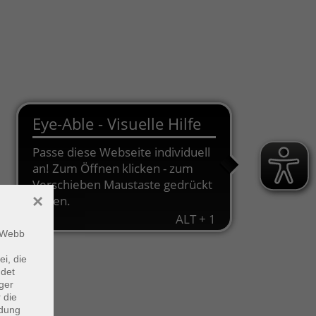
×
m Webb
ei, die
ndet
ger
 die
ndung