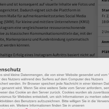
Kur
en und ist konsequent auf visuelle Inhalte wie Fotos und
usgerichtet. Dadurch eignet sich die Plattform in
Star
rem Maße für aufmerksamkeitsstarkes Social Media
Fr. 
g (SMM). Für kleine und mittlere Unternehmen (KMU)
18:0
nstagram eine vergleichsweise ressourcenschonende
2 Un
ive zu klassischen Kommunikationsmitteln dar, mit der
ite, Markenpräsenz und Kundenbindung systematisch
Anm
ut werden können.
Plä
haltige Erfolg eines Instagram Auftritts basiert nicht auf
ßnahmen, sondern auf einer klaren Strategie. Dazu
Doz
ie Analyse relevanter Kanäle und Trends, ein konsistentes
enschutz
s Erscheinungsbild sowie ein kundenzentrierter Ansatz, der
es sind kleine Datenmengen, die von einer Website gesendet und vo
sse und Nutzungskontexte berücksichtigt. Erst durch die
r des Nutzers während des Surfens auf dem Computer des Nutzers
chert werden. Ihr Browser speichert jede Nachricht in einer kleinen Dat
ng von Inhalt, Format und Timing entsteht eine
 genannt wird. Wenn Sie eine weitere Seite vom Server anfordern, se
re Grundlage für den professionellen Einsatz von
owser das Cookie an den Server zurück. Cookies wurden als zuverlässi
Gesc
m im Business Umfeld.
ismus für Websites entwickelt, um sich Informationen zu merken oder
ktivitäten des Benutzers aufzuzeichnen. Bitte willigen Sie in die Verwe
Ver
ts:
okies ein. Weitere Informationen finden Sie in unseren