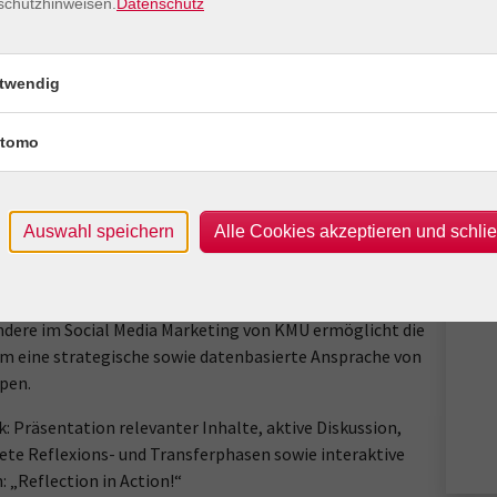
Onli
schutzhinweisen.
Datenschutz
agen und Prinzipien des Social Media Marketings
Onl
ram Funktionen im Detail (Posts, Stories, Reels, Live)
Kon
twendig
Frag
klung markt und markengerechter Inhalte
Jürg
tomo
ublishing und Interaktion mit der Community
ractice Analyse erfolgreicher Business Accounts
Auswahl speichern
Alle Cookies akzeptieren und schli
m ist ein zentrales Instrument moderner
hmenskommunikation, da es visuelle Markenführung,
tenaufbau und direkte Interaktion in einem Kanal vereint.
dere im Social Media Marketing von KMU ermöglicht die
m eine strategische sowie datenbasierte Ansprache von
pen.
: Präsentation relevanter Inhalte, aktive Diskussion,
ete Reflexions- und Transferphasen sowie interaktive
 „Reflection in Action!“