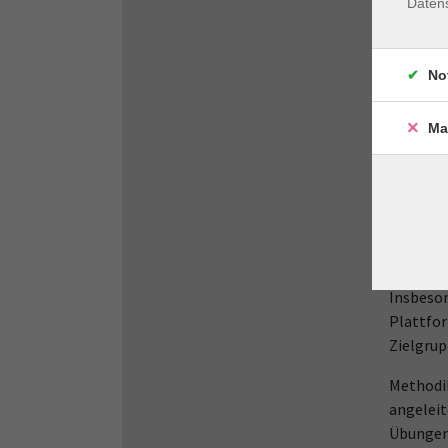
Daten
• Grundl
• Instag
No
• Entwic
Ma
• Live P
• Best P
Instagra
Unterne
Reichwei
Insbeson
Plattfor
Zielgrup
Methodik
angeleit
Übungen: