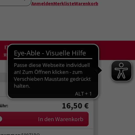
Anmelden
Merkliste
Warenkorb
IT, Arbeit
Angebote außerhalb
und Beruf
Borkens + Online
16,50
€
ühr:
In den Warenkorb