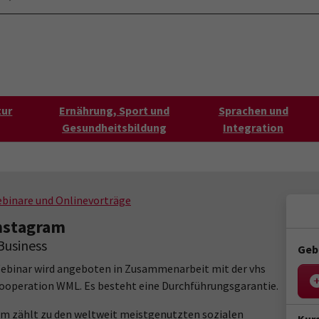
ontaktformular
Aktuelles
s"
tur
Ernährung, Sport und
Sprachen und
Gesundheitsbildung
Integration
binare und Onlinevorträge
Instagram
Business
Geb
ebinar wird angeboten in Zusammenarbeit mit der vhs
ooperation WML. Es besteht eine Durchführungsgarantie.
m zählt zu den weltweit meistgenutzten sozialen