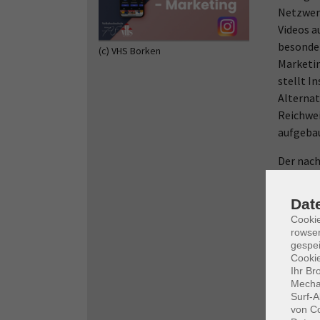
Netzwerk
Videos a
besonde
(c) VHS Borken
Marketin
stellt I
Alternat
Reichwe
aufgeba
Der nach
Einzelma
zählen d
Dat
visuelle
Cooki
Bedürfni
rowse
gespei
Verbindu
Cookie
belastba
Ihr Br
Instagra
Mechan
Surf-A
Highligh
von Co