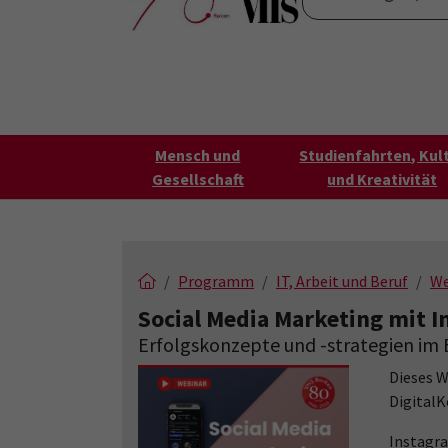
Skip to main content
Skip to page footer
Startseite
Über uns
VHS FilmForum
K
Submenu for "Über un
Mensch und
Studienfahrten, Kul
Gesellschaft
und Kreativität
Programm
IT, Arbeit und Beruf
We
Social Media Marketing mit 
Erfolgskonzepte und -strategien im 
Dieses W
DigitalK
Instagra