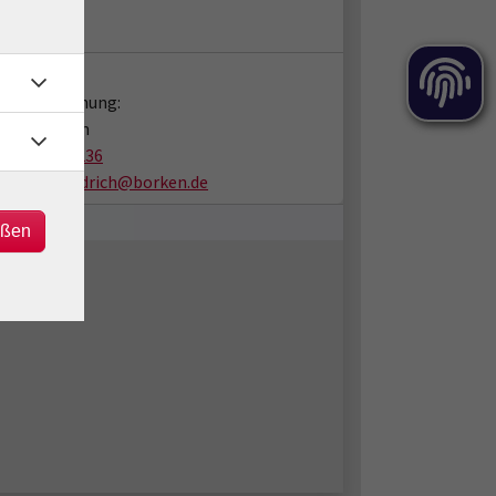
ne Kurs
ine
takt:
en zur Buchung:
en Friedrich
02861/939-236
juergen.friedrich@borken.de
eßen