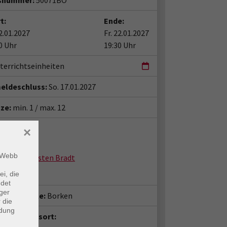
snummer:
50071BO
t:
Ende:
22.01.2027
Fr. 22.01.2027
0 Uhr
19:30 Uhr
terrichtseinheiten
eldeschluss:
So. 17.01.2027
tze:
min. 1 / max. 12
ent*in:
×
m Webb
Thorsten Bradt
ei, die
ndet
ger
häftsstelle:
Borken
 die
ndung
anstaltungsort: