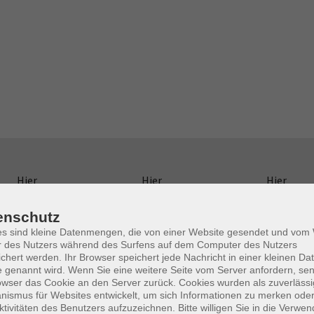
Hier
Hier
Hier
klicken, um
klicken, um
klicken, um
die Anzeige
die Anzeige
die Anzeige
enschutz
von
von
von
es sind kleine Datenmengen, die von einer Website gesendet und vo
r des Nutzers während des Surfens auf dem Computer des Nutzers
YouTube-
YouTube-
YouTube-
chert werden. Ihr Browser speichert jede Nachricht in einer kleinen Dat
Videos zu
Videos zu
Videos zu
 genannt wird. Wenn Sie eine weitere Seite vom Server anfordern, se
erlauben
erlauben
erlauben
owser das Cookie an den Server zurück. Cookies wurden als zuverlässi
ismus für Websites entwickelt, um sich Informationen zu merken oder
ktivitäten des Benutzers aufzuzeichnen. Bitte willigen Sie in die Verwe