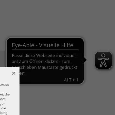
×
m Webb
ei, die
ndet
ger
 die
ndung