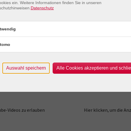
okies ein. Weitere Informationen finden Sie in unseren
schutzhinweisen.
Datenschutz
twendig
tomo
ube-Videos zu erlauben
Hier klicken, um die An
Auswahl speichern
Alle Cookies akzeptieren und schli
ube-Videos zu erlauben
Hier klicken, um die An